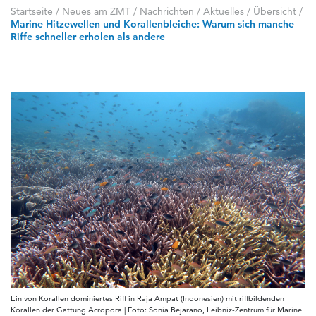
Startseite
/
Neues am ZMT
/
Nachrichten / Aktuelles
/
Übersicht
/
Marine Hitzewellen und Korallenbleiche: Warum sich manche
Riffe schneller erholen als andere
Ein von Korallen dominiertes Riff in Raja Ampat (Indonesien) mit riffbildenden
Korallen der Gattung Acropora | Foto: Sonia Bejarano, Leibniz-Zentrum für Marine