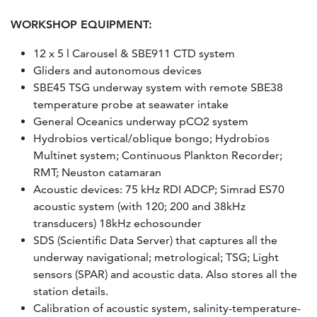
WORKSHOP EQUIPMENT:
12 x 5 l Carousel & SBE911 CTD system
Gliders and autonomous devices
SBE45 TSG underway system with remote SBE38
temperature probe at seawater intake
General Oceanics underway pCO2 system
Hydrobios vertical/oblique bongo; Hydrobios
Multinet system; Continuous Plankton Recorder;
RMT; Neuston catamaran
Acoustic devices: 75 kHz RDI ADCP; Simrad ES70
acoustic system (with 120; 200 and 38kHz
transducers) 18kHz echosounder
SDS (Scientific Data Server) that captures all the
underway navigational; metrological; TSG; Light
sensors (SPAR) and acoustic data. Also stores all the
station details.
Calibration of acoustic system, salinity-temperature-