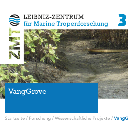
VangGrove
Startseite
/
Forschung
/
Wissenschaftliche Projekte
/
VangG