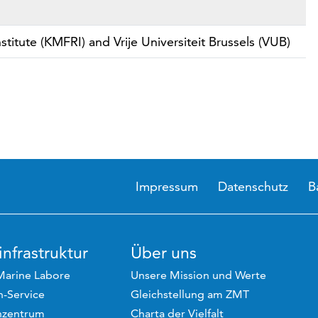
titute (KMFRI) and Vrije Universiteit Brussels (VUB)
Impressum
Datenschutz
B
nfrastruktur
Über uns
Marine Labore
Unsere Mission und Werte
-Service
Gleichstellung am ZMT
hzentrum
Charta der Vielfalt