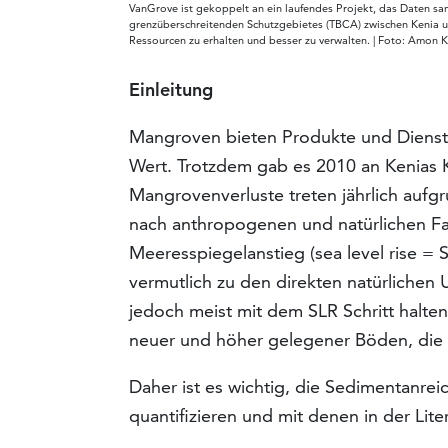
VanGrove ist gekoppelt an ein laufendes Projekt, das Daten sam
grenzüberschreitenden Schutzgebietes (TBCA) zwischen Kenia u
Ressourcen zu erhalten und besser zu verwalten. | Foto: Amon 
Einleitung
Mangroven bieten Produkte und Diens
Wert. Trotzdem gab es 2010 an Kenias 
Mangrovenverluste treten jährlich aufg
nach anthropogenen und natürlichen Fa
Meeresspiegelanstieg (sea level rise =
vermutlich zu den direkten natürliche
jedoch meist mit dem SLR Schritt halt
neuer und höher gelegener Böden, die 
Daher ist es wichtig, die Sedimentanr
quantifizieren und mit denen in der Lit