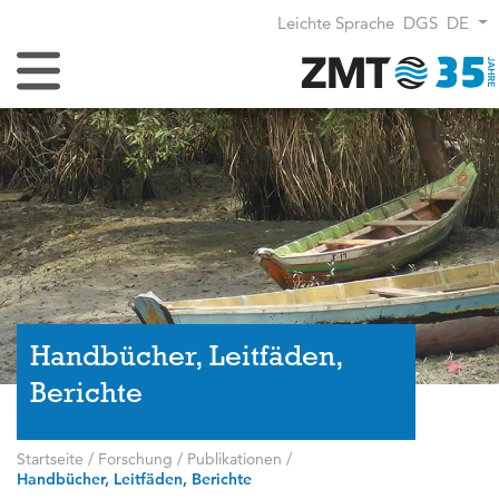
Leichte Sprache
DGS
DE
Navigation umschalten
Handbücher, Leitfäden,
Berichte
Startseite
/
Forschung
/
Publikationen
/
Handbücher, Leitfäden, Berichte