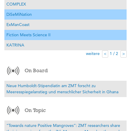
COMPLEX
DiSeMiNation
ExManCoast
Fiction Meets Science II
KATRINA
weitere
1 / 2
<
>
On Board
Neue Humboldt-Stipendiatin am ZMT forscht zu
Meeresspiegelanstieg und menschlicher Sicherheit in Ghana
On Topic
“Towards nature Positive Mangroves”: ZMT researchers share