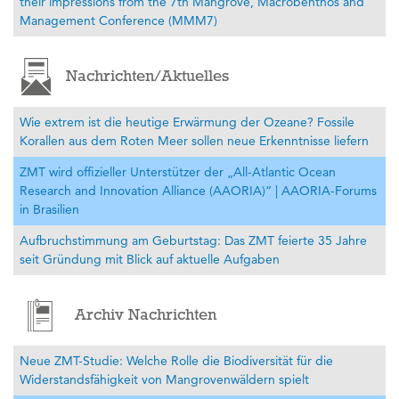
their impressions from the 7th Mangrove, Macrobenthos and
Management Conference (MMM7)
Nachrichten/Aktuelles
Wie extrem ist die heutige Erwärmung der Ozeane? Fossile
Korallen aus dem Roten Meer sollen neue Erkenntnisse liefern
ZMT wird offizieller Unterstützer der „All-Atlantic Ocean
Research and Innovation Alliance (AAORIA)“ | AAORIA-Forums
in Brasilien
Aufbruchstimmung am Geburtstag: Das ZMT feierte 35 Jahre
seit Gründung mit Blick auf aktuelle Aufgaben
Archiv Nachrichten
Neue ZMT-Studie: Welche Rolle die Biodiversität für die
Widerstandsfähigkeit von Mangrovenwäldern spielt