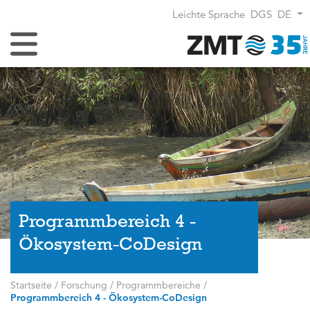
Leichte Sprache
DGS
DE
Navigation umschalten
Programmbereich 4 -
Ökosystem-CoDesign
Startseite
/
Forschung
/
Programmbereiche
/
Programmbereich 4 - Ökosystem-CoDesign