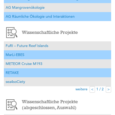
AG Mangrovenökologie
AG Räumliche Ökologie und Interaktionen
Wissenschaftliche Projekte
FuRI – Future Reef Islands
MarLi-EBES
METEOR Cruise M193
RETAKE
sea4soCiety
weitere
1 / 2
<
>
Wissenschaftliche Projekte
(abgeschlossen, Auswahl)