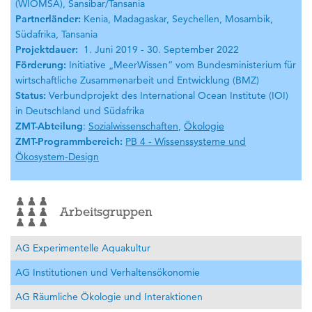
(WIOMSA), Sansibar/Tansania
Partnerländer:
Kenia, Madagaskar, Seychellen, Mosambik,
Südafrika, Tansania
Projektdauer:
1. Juni 2019 - 30. September 2022
Förderung:
Initiative „MeerWissen“ vom Bundesministerium für
wirtschaftliche Zusammenarbeit und Entwicklung (BMZ)
Status:
Verbundprojekt des International Ocean Institute (IOI)
in Deutschland und Südafrika
ZMT-Abteilung
:
Sozialwissenschaften
,
Ökologie
ZMT-Programmbereich:
PB 4 - Wissenssysteme und
Ökosystem-Design
Arbeitsgruppen
AG Experimentelle Aquakultur
AG Institutionen und Verhaltensökonomie
AG Räumliche Ökologie und Interaktionen