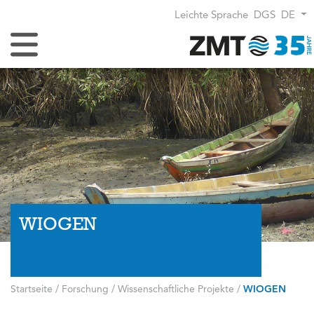
Leichte Sprache
DGS
DE
Navigation umschalten
WIOGEN
Startseite
/
Forschung
/
Wissenschaftliche Projekte
/
WIOGEN