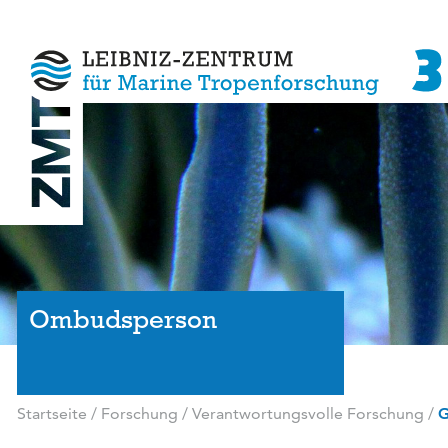
Ombudsperson
Startseite
/
Forschung
/
Verantwortungsvolle Forschung
/
G