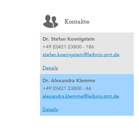
Kontakte
Dr. Stefan Koenigstein
+49 (0)421 23800 - 186
stefan.koenigstein@leibniz-zmt.de
Details
Dr. Alexandra Klemme
+49 (0)421 23800 - 46
alexandra.klemme@leibniz-zmt.de
Details