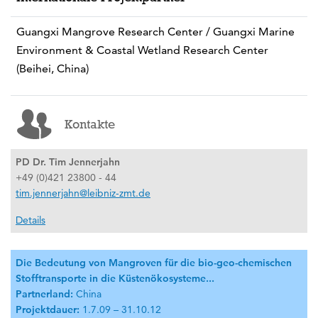
Guangxi Mangrove Research Center / Guangxi Marine
Environment & Coastal Wetland Research Center
(Beihei, China)
Kontakte
PD Dr. Tim Jennerjahn
+49 (0)421 23800 - 44
tim.jennerjahn@leibniz-zmt.de
Details
Die Bedeutung von Mangroven für die bio-geo-chemischen
Stofftransporte in die Küstenökosysteme...
Partnerland:
China
Projektdauer:
1.7.09 – 31.10.12