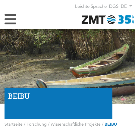
Leichte Sprache
DGS
DE
Navigation umschalten
BEIBU
Startseite
/
Forschung
/
Wissenschaftliche Projekte
/
BEIBU