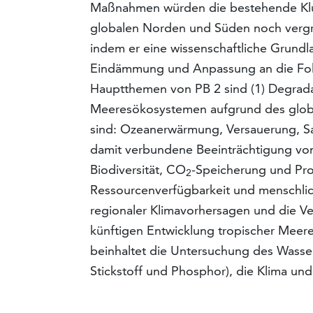
Maßnahmen würden die bestehende Kluf
globalen Norden und Süden noch vergr
indem er eine wissenschaftliche Grundl
Eindämmung und Anpassung an die Folge
Hauptthemen von PB 2 sind (1) Degrada
Meeresökosystemen aufgrund des globale
sind: Ozeanerwärmung, Versauerung, Sa
damit verbundene Beeinträchtigung von
Biodiversität, CO
-Speicherung und Prod
2
Ressourcenverfügbarkeit und menschlich
regionaler Klimavorhersagen und die Ve
künftigen Entwick­lung tropischer Meer
beinhaltet die Untersuchung des Wasser
Stickstoff und Phosphor), die Klima un