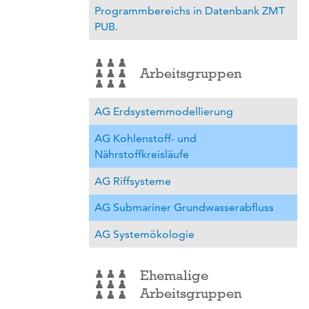
Programmbereichs in Datenbank ZMT
PUB.
Arbeitsgruppen
AG Erdsystemmodellierung
AG Kohlenstoff- und
Nährstoffkreisläufe
AG Riffsysteme
AG Submariner Grundwasserabfluss
AG Systemökologie
Ehemalige
Arbeitsgruppen