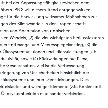
t bei der Anpassungsfähigkeit zwischen dem
ößern. PB 2 will diesem Trend entgegenwirken,
age für die Ent­wicklung wirksamer Maßnahmen zur
n des Klimawan­dels in den Tropen schafft.
tion und Adaptation von tropischen
n Wandels, (2) die vier wichtigsten Einfluss­faktoren
uerstoffmangel und Meeresspiegelanstieg, (3) die
 Ökosystemfunktionen und -dienstleistungen (z.B.
uktivität) sowie (4) Rückwirkungen auf Klima,
e Gesellschaften. Ziel ist die Verbesserung
rringerung von Unsicherheiten hinsichtlich der
esökosysteme und ihrer Dienstleistungen. Dies
kreislaufes und wichtiger Elemente (z.B. Kohlenstoff,
d Ökosystemfunktion miteinander verbinden.