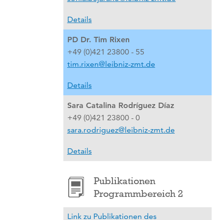
Details
PD Dr. Tim Rixen
+49 (0)421 23800 - 55
tim.rixen@leibniz-zmt.de
Details
Sara Catalina Rodríguez Díaz
+49 (0)421 23800 - 0
sara.rodriguez@leibniz-zmt.de
Details
Publikationen
Programmbereich 2
Link zu Publikationen des