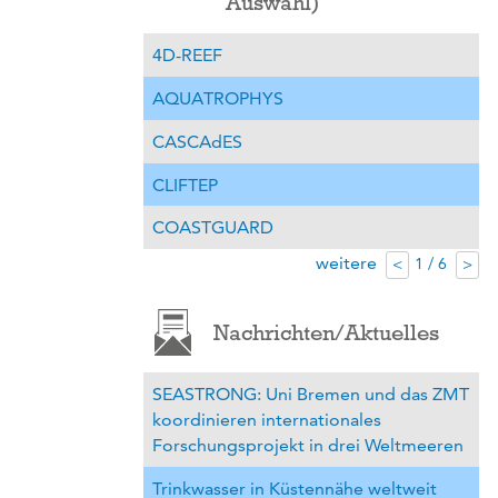
Auswahl)
4D-REEF
AQUATROPHYS
CASCAdES
CLIFTEP
COASTGUARD
weitere
1 / 6
<
>
Nachrichten/Aktuelles
SEASTRONG: Uni Bremen und das ZMT
koordinieren internationales
Forschungsprojekt in drei Weltmeeren
Trinkwasser in Küstennähe weltweit