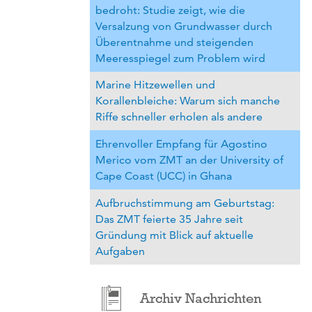
bedroht: Studie zeigt, wie die
Versalzung von Grundwasser durch
Überentnahme und steigenden
Meeresspiegel zum Problem wird
Marine Hitzewellen und
Korallenbleiche: Warum sich manche
Riffe schneller erholen als andere
Ehrenvoller Empfang für Agostino
Merico vom ZMT an der University of
Cape Coast (UCC) in Ghana
Aufbruchstimmung am Geburtstag:
Das ZMT feierte 35 Jahre seit
Gründung mit Blick auf aktuelle
Aufgaben
Archiv Nachrichten