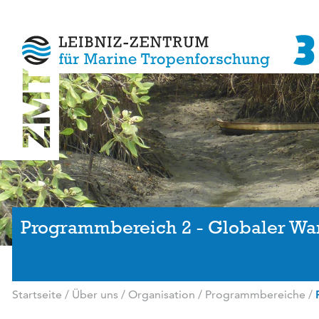
Programmbereich 2 - Globaler Wa
Startseite
/
Über uns
/
Organisation
/
Programmbereiche
/