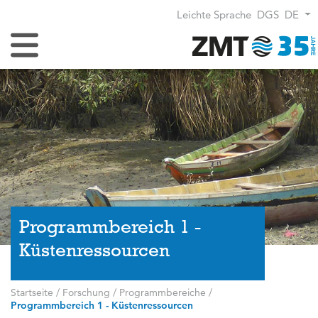
Leichte Sprache
DGS
DE
Navigation umschalten
Programmbereich 1 -
Küstenressourcen
Startseite
/
Forschung
/
Programmbereiche
/
Programmbereich 1 - Küstenressourcen