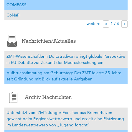
COMPASS
CoNaFi
weitere
1 / 4
<
>
Nachrichten/Aktuelles
ZMT-Wissenschaftlerin Dr. Estradivari bringt globale Perspektive
in EU-Debatte zur Zukunft der Meeresforschung ein
Aufbruchstimmung am Geburtstag: Das ZMT feierte 35 Jahre
seit Gründung mit Blick auf aktuelle Aufgaben
Archiv Nachrichten
Unterstützt vom ZMT: Junger Forscher aus Bremerhaven
gewinnt beim Regionalwettbewerb und erzielt eine Platzierung
im Landeswettbewerb von „Jugend forscht“