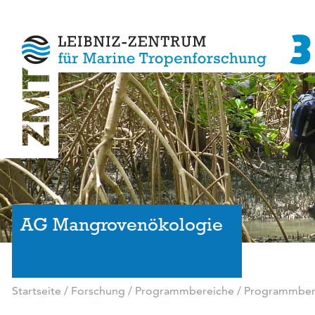
AG Mangrovenökologie
Startseite
/
Forschung
/
Programmbereiche
/
Programmbere