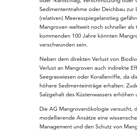
oder -kahlschlag, Verschmutzung oder
Sedimententnahme oder Deichbau zur L
(relativen) Meeresspiegelanstieg gefährd
Mangroven weltweit noch schneller als 
kommenden 100 Jahre könnten Mangrov
verschwunden sein.
Neben dem direkten Verlust von Biodiv
Verlust an Mangroven auch indirekte Ef
Seegraswiesen oder Korallenriffe, da d
höhere Sedimenteinträge erhalten. Zu
Salzgehalt des Küstenwassers erhöhen u
Die AG Mangrovenökologie versucht, d
modellierende Ansätze eine wissenschaft
Management und den Schutz von Mangro