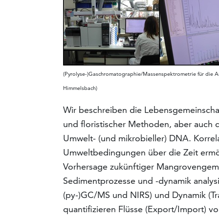
(Pyrolyse-)Gaschromatographie/Massenspektrometrie für die An
Himmelsbach)
Wir beschreiben die Lebensgemeinschaft
und floristischer Methoden, aber auc
Umwelt- (und mikrobieller) DNA. Korre
Umweltbedingungen über die Zeit ermö
Vorhersage zukünftiger Mangrovengeme
Sedimentprozesse und -dynamik analysi
(py-)GC/MS und NIRS) und Dynamik (Tra
quantifizieren Flüsse (Export/Import) 