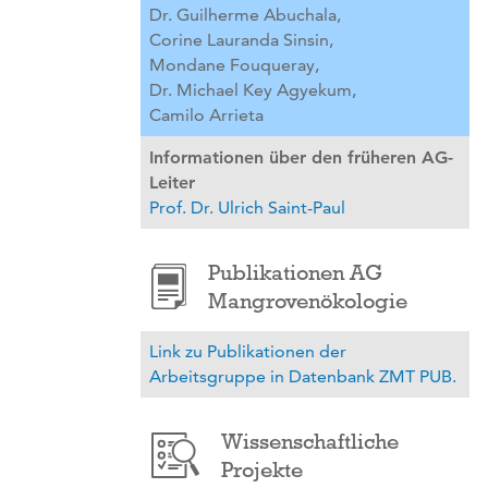
Dr. Guilherme Abuchala,
Corine Lauranda Sinsin,
Mondane Fouqueray,
Dr. Michael Key Agyekum,
Camilo Arrieta
Informationen über den früheren AG-
Leiter
Prof. Dr. Ulrich Saint-Paul
Publikationen AG
Mangrovenökologie
Link zu Publikationen der
Arbeitsgruppe in Datenbank ZMT PUB.
Wissenschaftliche
Projekte