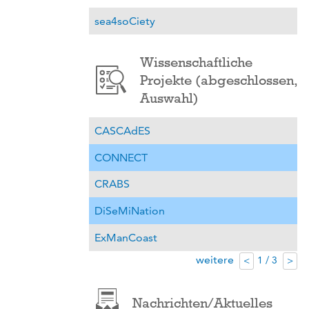
sea4soCiety
Wissenschaftliche
Projekte (abgeschlossen,
Auswahl)
CASCAdES
CONNECT
CRABS
DiSeMiNation
ExManCoast
weitere
1 / 3
<
>
Nachrichten/Aktuelles