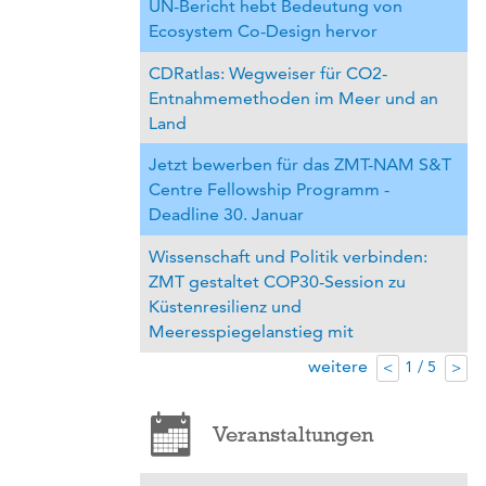
UN-Bericht hebt Bedeutung von
Ecosystem Co-Design hervor
CDRatlas: Wegweiser für CO2-
Entnahmemethoden im Meer und an
Land
Jetzt bewerben für das ZMT-NAM S&T
Centre Fellowship Programm -
Deadline 30. Januar
Wissenschaft und Politik verbinden:
ZMT gestaltet COP30-Session zu
Küstenresilienz und
Meeresspiegelanstieg mit
weitere
1 / 5
<
>
Veranstaltungen