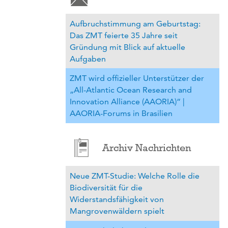
Aufbruchstimmung am Geburtstag:
Das ZMT feierte 35 Jahre seit
Gründung mit Blick auf aktuelle
Aufgaben
ZMT wird offizieller Unterstützer der
„All-Atlantic Ocean Research and
Innovation Alliance (AAORIA)“ |
AAORIA-Forums in Brasilien
Archiv Nachrichten
Neue ZMT-Studie: Welche Rolle die
Biodiversität für die
Widerstandsfähigkeit von
Mangrovenwäldern spielt