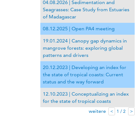
04.08.2026 | Sedimentation and
Seagrasses: Case Study from Estuaries
of Madagascar
08.12.2025 | Open PA4 meeting
19.01.2024 | Canopy gap dynamics in
mangrove forests: exploring global
patterns and drivers
20.12.2023 | Developing an index for
the state of tropical coasts: Current
status and the way forward
12.10.2023 | Conceptualizing an index
for the state of tropical coasts
weitere
1 / 2
<
>