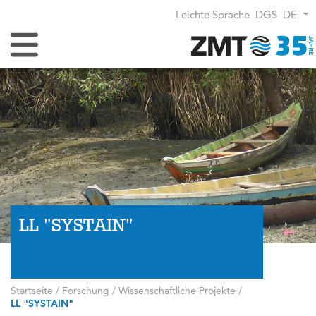
Leichte Sprache
DGS
DE
Navigation umschalten
LL "SYSTAIN"
Startseite
/
Forschung
/
Wissenschaftliche Projekte
/
LL "SYSTAIN"