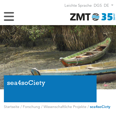
Leichte Sprache
DGS
DE
Navigation umschalten
sea4soCiety
Startseite
/
Forschung
/
Wissenschaftliche Projekte
/
sea4soCiety