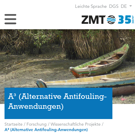
Leichte Sprache
DGS
DE
Navigation umschalten
A³ (Alternative Antifouling-
Anwendungen)
Startseite
/
Forschung
/
Wissenschaftliche Projekte
/
A³ (Alternative Antifouling-Anwendungen)