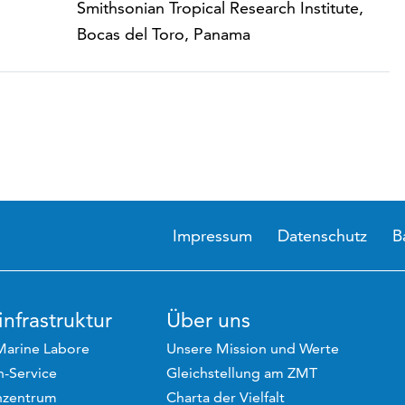
Smithsonian Tropical Research Institute,
Bocas del Toro, Panama
Impressum
Datenschutz
B
nfrastruktur
Über uns
Marine Labore
Unsere Mission und Werte
-Service
Gleichstellung am ZMT
hzentrum
Charta der Vielfalt