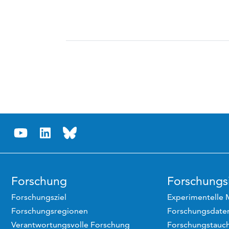
Forschung
Forschungsi
Forschungsziel
Experimentelle 
Forschungsregionen
Forschungsdaten
Verantwortungsvolle Forschung
Forschungstauc