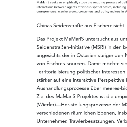
MaMariS seeks to empirically study the ongoing process of defi
interactions between agents at various spatial scales, including a
entrepreneurs, trawler crews, consumers and policy-makers in We
Chinas Seidenstraße aus Fischereisicht
Das Projekt MaMariS untersucht aus unte
Seidenstraßen-Initiative (MSRI) in den 
angesichts der in Ostasien steigende
von Fischres-sourcen. Damit möchte si
Territorialisierung politischer Interess
stärker auf eine interaktive Perspektive 
Aushandlungsprozesse über meeres-biol
Ziel des MaMariS-Projektes ist die emp
(Wieder)—Her-stellungsprozesse der MS
verschiedenen räumlichen Ebenen, insbe
Unternehmer, Trawlerbesatzungen, Verbr