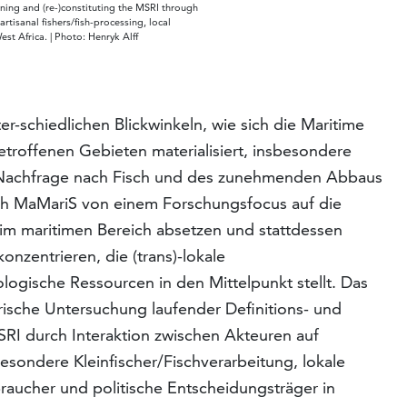
ning and (re-)constituting the MSRI through
rtisanal fishers/fish-processing, local
st Africa. | Photo: Henryk Alff
r-schiedlichen Blickwinkeln, wie sich die Maritime
betroffenen Gebieten materialisiert, insbesondere
n Nachfrage nach Fisch und des zunehmenden Abbaus
ch MaMariS von einem Forschungsfocus auf die
en im maritimen Bereich absetzen und stattdessen
konzentrieren, die (trans)-lokale
ogische Ressourcen in den Mittelpunkt stellt. Das
irische Untersuchung laufender Definitions- und
RI durch Interaktion zwischen Akteuren auf
sondere Kleinfischer/Fischverarbeitung, lokale
aucher und politische Entscheidungsträger in