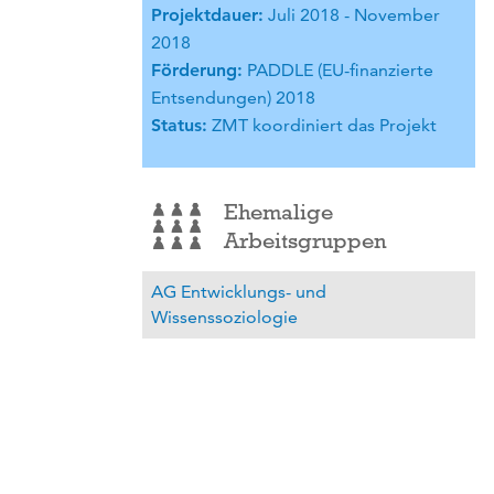
Projektdauer:
Juli 2018 - November
2018
Förderung:
PADDLE (EU-finanzierte
Entsendungen) 2018
Status:
ZMT koordiniert das Projekt
Ehemalige
Arbeitsgruppen
AG Entwicklungs- und
Wissenssoziologie