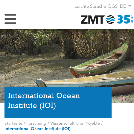
Leichte Sprache
DGS
DE
Navigation umschalten
International Ocean
Institute (IOI)
Startseite
/
Forschung
/
Wissenschaftliche Projekte
/
International Ocean Institute (IOI)