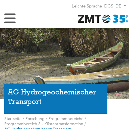
Leichte Sprache
DGS
DE
Navigation umschalten
AG Hydrogeochemischer
Transport
Startseite
/
Forschung
/
Programmbereiche
/
Programmbereich 3 - Küstentransformation
/