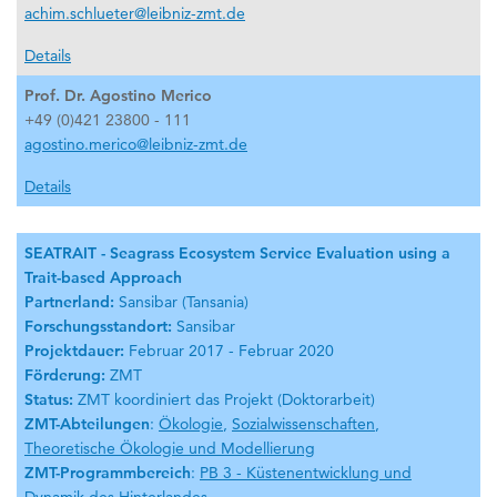
achim.schlueter@leibniz-zmt.de
Details
Prof. Dr. Agostino Merico
+49 (0)421 23800 - 111
agostino.merico@leibniz-zmt.de
Details
SEATRAIT - Seagrass Ecosystem Service Evaluation using a
Trait-based Approach
Partnerland:
Sansibar (Tansania)
Forschungsstandort:
Sansibar
Projektdauer:
Februar 2017 - Februar 2020
Förderung:
ZMT
Status:
ZMT koordiniert das Projekt (Doktorarbeit)
ZMT-Abteilungen
:
Ökologie
,
Sozialwissenschaften
,
Theoretische Ökologie und Modellierung
ZMT-Programmbereich
:
PB 3 - Küstenentwicklung und