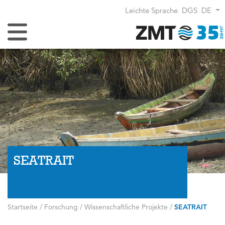
Leichte Sprache
DGS
DE
Navigation umschalten
SEATRAIT
Startseite
/
Forschung
/
Wissenschaftliche Projekte
/
SEATRAIT