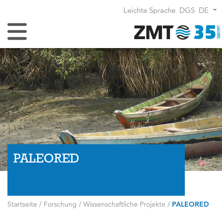
Leichte Sprache
DGS
DE
Navigation umschalten
PALEORED
Startseite
/
Forschung
/
Wissenschaftliche Projekte
/
PALEORED