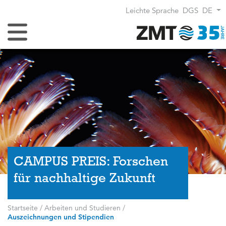
Leichte Sprache
DGS
DE
Navigation umschalten
CAMPUS PREIS: Forschen
für nachhaltige Zukunft
Startseite
/
Arbeiten und Studieren
/
Auszeichnungen und Stipendien