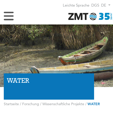
Leichte Sprache
DGS
DE
Navigation umschalten
WATER
Startseite
/
Forschung
/
Wissenschaftliche Projekte
/
WATER