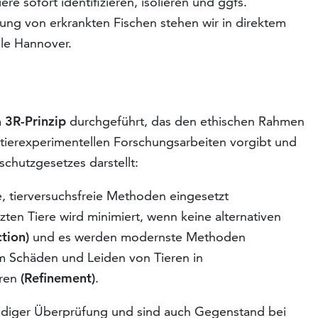
re sofort identifizieren, isolieren und ggfs.
ung von erkrankten Fischen stehen wir in direktem
ule Hannover.
m
3R-Prinzip
durchgeführt, das den ethischen Rahmen
tierexperimentellen Forschungsarbeiten vorgibt und
chutzgesetzes darstellt:
, tierversuchsfreie Methoden eingesetzt
ten Tiere wird minimiert, wenn keine alternativen
tion)
und es werden modernste Methoden
um Schäden und Leiden von Tieren in
eren
(Refinement)
.
ndiger Überprüfung und sind auch Gegenstand bei