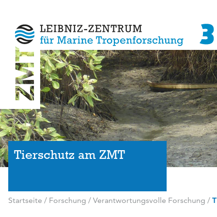
Tierschutz am ZMT
Startseite
/
Forschung
/
Verantwortungsvolle Forschung
/
T