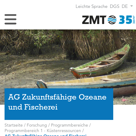
Leichte Sprache
DGS
DE
Navigation umschalten
AG Zukunftsfähige Ozeane
und Fischerei
Startseite
/
Forschung
/
Programmbereiche
/
Programmbereich 1 - Küstenressourcen
/