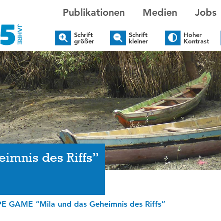
Publikationen
Medien
Jobs
Schrift
Schrift
Hoher
größer
kleiner
Kontrast
mnis des Riffs”
E GAME “Mila und das Geheimnis des Riffs”