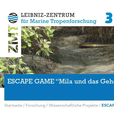
ESCAPE GAME “Mila und das Gehei
Startseite
/
Forschung
/
Wissenschaftliche Projekte
/
ESCAP