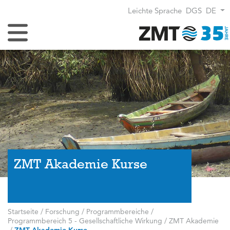
Leichte Sprache
DGS
DE
Navigation umschalten
ZMT Akademie Kurse
Startseite
/
Forschung
/
Programmbereiche
/
Programmbereich 5 - Gesellschaftliche Wirkung
/
ZMT Akademie