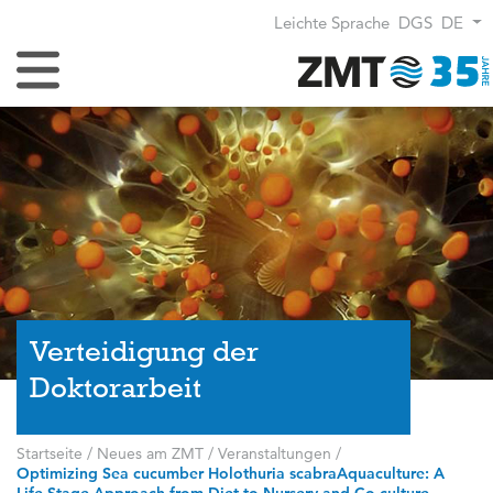
Leichte Sprache
DGS
DE
Navigation umschalten
Verteidigung der
Doktorarbeit
Startseite
/
Neues am ZMT
/
Veranstaltungen
/
Optimizing Sea cucumber Holothuria scabraAquaculture: A