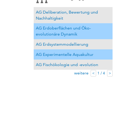
AG Deliberation, Bewertung und
Nachhaltigkeit
AG Erdoberflächen und Öko-
evolutionäre Dynamik
AG Erdsystemmodellierung
AG Experimentelle Aquakultur
AG Fischökologie und -evolution
weitere
1 / 4
<
>