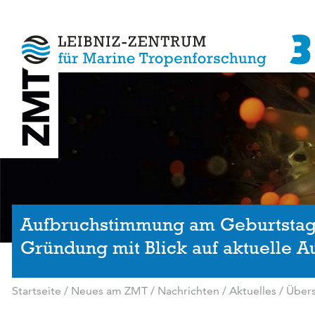
Aufbruchstimmung am Geburtstag: 
Gründung mit Blick auf aktuelle 
Startseite
/
Neues am ZMT
/
Nachrichten / Aktuelles
/
Übers