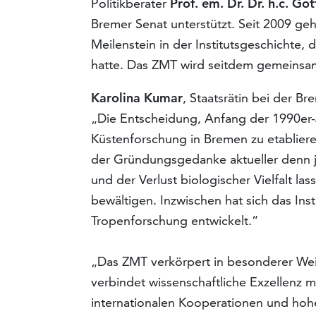
Politikberater
Prof. em. Dr. Dr. h.c. Go
Bremer Senat unterstützt. Seit 2009 ge
Meilenstein in der Institutsgeschichte,
hatte. Das ZMT wird seitdem gemeins
Karolina Kumar
, Staatsrätin bei der B
„Die Entscheidung, Anfang der 1990er
Küstenforschung in Bremen zu etablieren,
der Gründungsgedanke aktueller denn j
und der Verlust biologischer Vielfalt l
bewältigen. Inzwischen hat sich das Inst
Tropenforschung entwickelt.“
„Das ZMT verkörpert in besonderer Wei
verbindet wissenschaftliche Exzellenz mi
internationalen Kooperationen und hohe